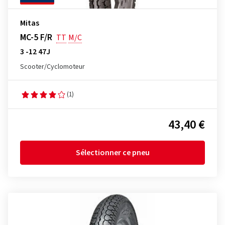
Mitas
MC-5 F/R
TT
M/C
3 -12 47J
Scooter/Cyclomoteur
(1)
43,40 €
Sélectionner ce pneu