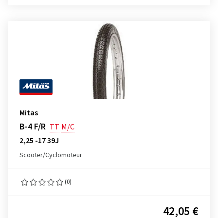
Mitas
B-4 F/R
TT
M/C
2,25 -17 39J
Scooter/Cyclomoteur
(0)
42,05 €