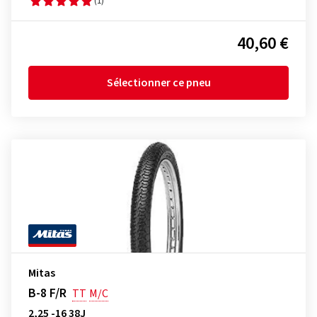
(1)
40,60 €
Sélectionner ce pneu
Mitas
B-8 F/R
TT
M/C
2,25 -16 38J