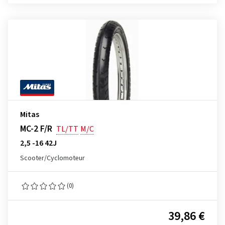
Mitas
MC-2 F/R
TL/TT
M/C
2,5 -16 42J
Scooter/Cyclomoteur
(0)
39,86 €