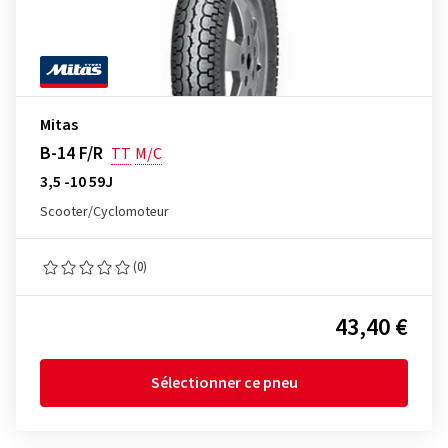
Mitas
B-14 F/R
TT
M/C
3,5 -10 59J
Scooter/Cyclomoteur
(0)
43,40 €
Sélectionner ce pneu