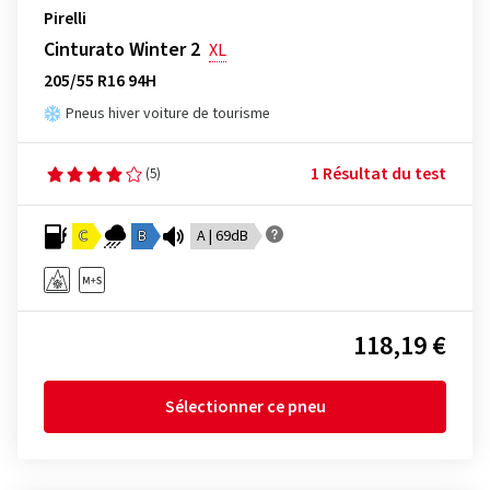
Pirelli
Cinturato Winter 2
XL
205/55 R16 94H
Pneus hiver voiture de tourisme
1 Résultat du test
(5)
C
B
A | 69dB
118,19 €
Sélectionner ce pneu