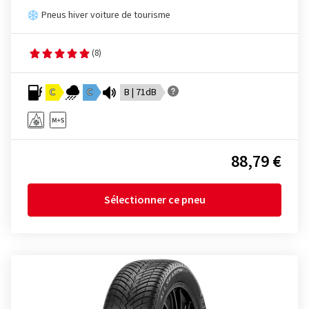
Pneus hiver voiture de tourisme
(8)
C
C
B | 71dB
88,79 €
Sélectionner ce pneu