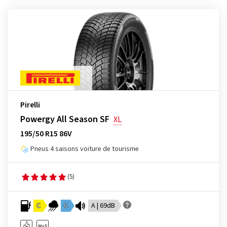
Pirelli
Powergy All Season SF
XL
195/50 R15 86V
Pneus 4 saisons voiture de tourisme
(5)
C
C
A | 69dB