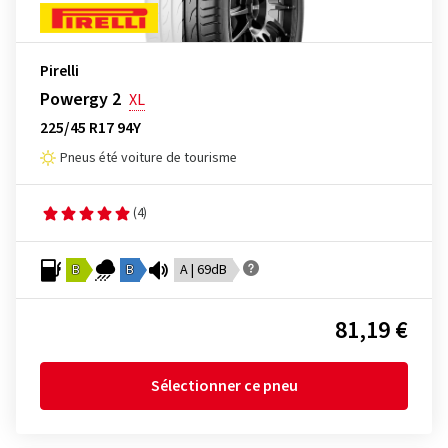
Pirelli
Powergy 2
XL
225/45 R17 94Y
Pneus été voiture de tourisme
(4)
B
B
A | 69dB
81,19 €
Sélectionner ce pneu