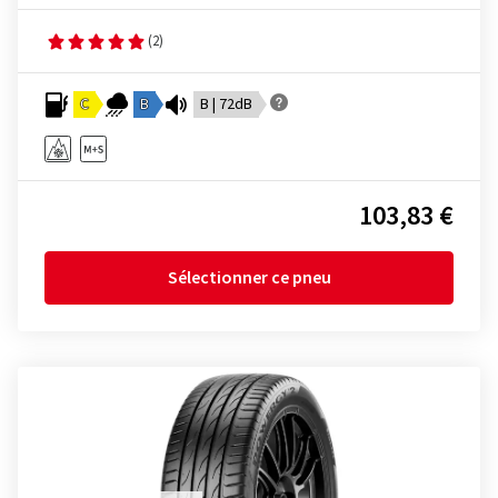
(2)
C
B
B | 72dB
103,83 €
Sélectionner ce pneu