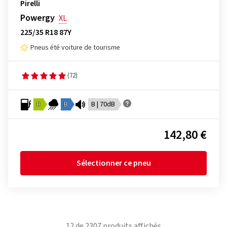
Pirelli
Powergy
XL
225/35 R18 87Y
Pneus été voiture de tourisme
(72)
B
B
B | 70dB
142,80 €
Sélectionner ce pneu
12
de
2307
produits affichés