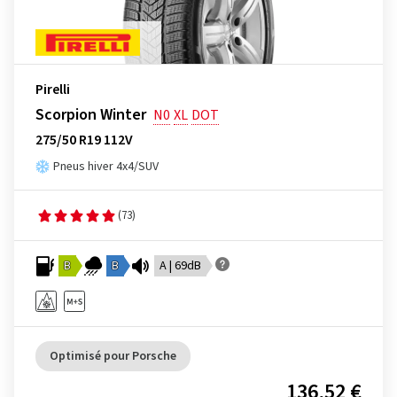
Pirelli
Scorpion Winter
N0
XL
DOT
275/50 R19 112V
Pneus hiver 4x4/SUV
(73)
B
B
A | 69dB
Optimisé pour Porsche
136,52 €