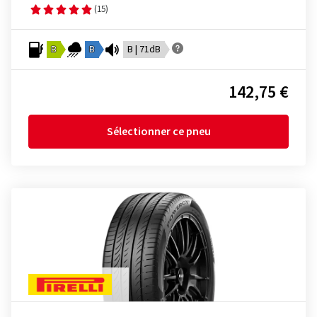
(15)
B
B
B | 71dB
142,75 €
Sélectionner ce pneu