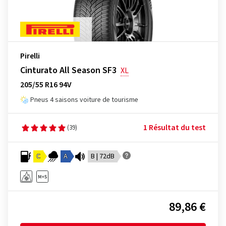
Pirelli
Cinturato All Season SF3
XL
205/55 R16 94V
Pneus 4 saisons voiture de tourisme
1 Résultat du test
(39)
C
A
B | 72dB
89,86 €