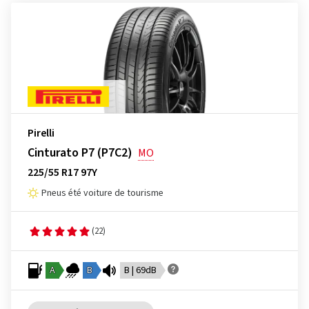
Pirelli
Cinturato P7 (P7C2)
MO
225/55 R17 97Y
Pneus été voiture de tourisme
(22)
A
B
B | 69dB