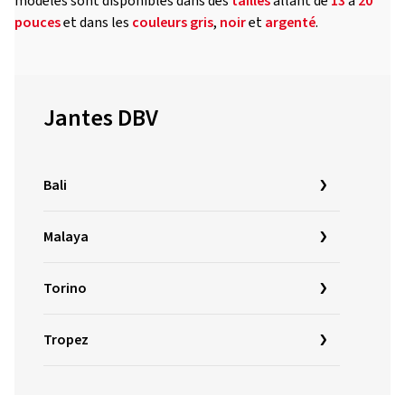
modèles sont disponibles dans des
tailles
allant de
13
à
20
pouces
et dans les
couleurs
gris
,
noir
et
argenté
.
Jantes DBV
Bali
Malaya
Torino
Tropez