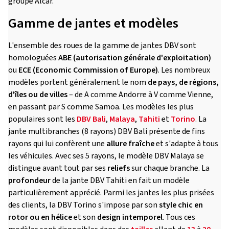
groupe Alcar.
Gamme de jantes et modèles
L'ensemble des roues de la gamme de jantes DBV sont
homologuées
ABE (autorisation générale d'exploitation)
ou
ECE (Economic Commission of Europe)
. Les nombreux
modèles portent généralement le nom
de pays, de régions,
d'îles ou de villes
– de A comme Andorre à V comme Vienne,
en passant par S comme Samoa. Les modèles les plus
populaires sont les
DBV Bali
,
Malaya
,
Tahiti
et
Torino
. La
jante multibranches (8 rayons) DBV Bali présente de fins
rayons qui lui confèrent une
allure fraîche
et s'adapte à tous
les véhicules. Avec ses 5 rayons, le modèle DBV Malaya se
distingue avant tout par ses
reliefs
sur chaque branche. La
profondeur
de la jante DBV Tahiti en fait un modèle
particulièrement apprécié. Parmi les jantes les plus prisées
des clients, la DBV Torino s'impose par son
style chic en
rotor ou en hélice
et son
design intemporel
. Tous ces