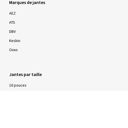
Marques de jantes
AEZ
ATS
DBV
Keskin
Oxxo
Jantes par taille
16 pouces
17 pouces
18 pouces
19 pouces
20 pouces