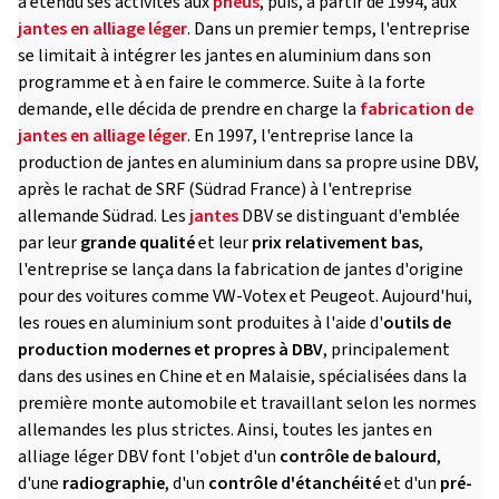
a étendu ses activités aux
pneus
, puis, à partir de 1994, aux
jantes en alliage léger
. Dans un premier temps, l'entreprise
se limitait à intégrer les jantes en aluminium dans son
programme et à en faire le commerce. Suite à la forte
demande, elle décida de prendre en charge la
fabrication de
jantes en alliage léger
. En 1997, l'entreprise lance la
production de jantes en aluminium dans sa propre usine DBV,
après le rachat de SRF (Südrad France) à l'entreprise
allemande Südrad. Les
jantes
DBV se distinguant d'emblée
par leur
grande qualité
et leur
prix relativement bas
,
l'entreprise se lança dans la fabrication de jantes d'origine
pour des voitures comme VW-Votex et Peugeot. Aujourd'hui,
les roues en aluminium sont produites à l'aide d'
outils de
production modernes et propres à DBV
, principalement
dans des usines en Chine et en Malaisie, spécialisées dans la
première monte automobile et travaillant selon les normes
allemandes les plus strictes. Ainsi, toutes les jantes en
alliage léger DBV font l'objet d'un
contrôle de balourd
,
d'une
radiographie
, d'un
contrôle d'étanchéité
et d'un
pré-