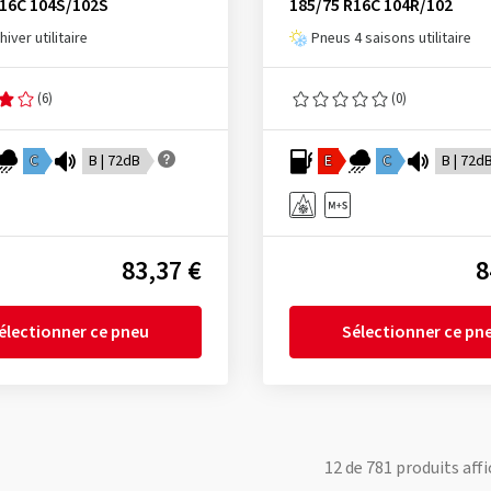
R16C 104S/102S
185/75 R16C 104R/102
iver utilitaire
Pneus 4 saisons utilitaire
(6)
(0)
C
B | 72dB
E
C
B | 72d
83,37 €
8
électionner ce pneu
Sélectionner ce pn
12
de
781
produits affi