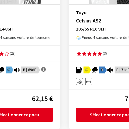
Toyo
Celsius AS2
14 86H
205/55 R16 91H
4 saisons voiture de tourisme
Pneus 4 saisons voiture de
(28)
(3)
C
B | 69dB
C
B
B | 71d
62,15 €
7
électionner ce pneu
Sélectionner ce pn