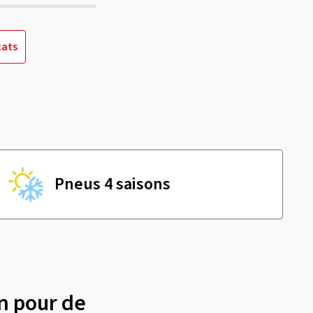
tats
Pneus 4 saisons
n pour de