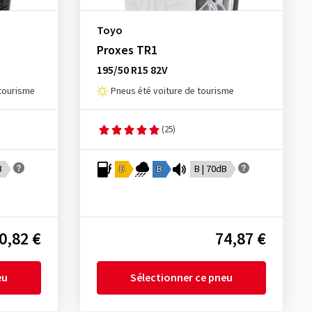
Toyo
Proxes TR1
195/50 R15 82V
 tourisme
Pneus été voiture de tourisme
(25)
B
D
B
B | 70dB
0,82 €
74,87 €
eu
Sélectionner ce pneu