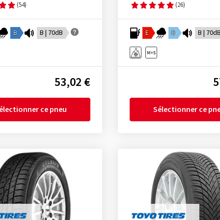
(54)
(26)
B
B | 70dB
E
D
B | 70d
53,02 €
5
électionner ce pneu
Sélectionner ce pn