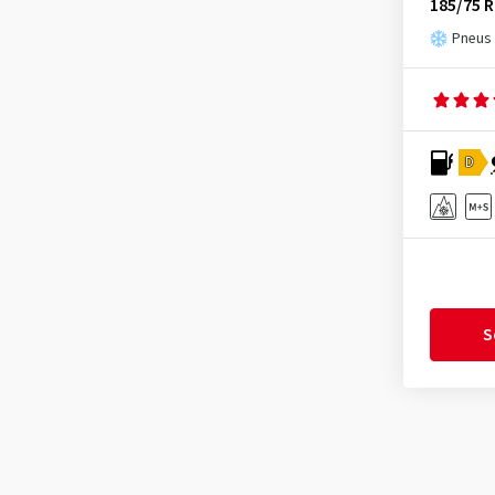
Headway
(7)
185/75 
Snowprox S 954
(31)
Heidenau
(14)
Pneus h
Snowprox S 954 SUV
(33)
Hifly
(356)
Vario-V2+
(3)
Imperial
(616)
Infinity
(9)
D
Journey Tyre
(2)
Kenda
(239)
Kinforest
(1)
Kingboss
(9)
Kingstar
(2)
S
KLEBER
(123)
Kormoran
(164)
Kumho
(1524)
Kustone
(1)