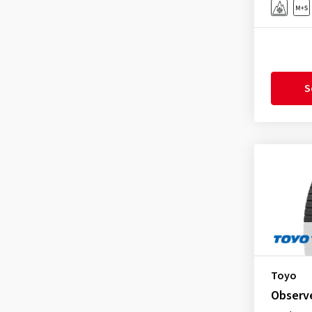
Firestone
(442)
Proxes R 888
(1)
Fortuna
(123)
Proxes R 888-R
(33)
Fortune
(10)
Proxes R32 D
(1)
Fulda
(277)
Proxes R46A
(1)
S
General
(253)
PROXES R51A
(2)
Gislaved
(1)
Proxes R54A
(1)
GiTi
(4)
Proxes S/T 3
(18)
Goodride
(346)
Proxes Sport
(2)
Goodtrip
(17)
Proxes Sport 2
(117)
Goodyear
(1763)
Proxes Sport A
(1)
Grenlander
(23)
Proxes Sport Q
(1)
Gripmax
(168)
Proxes Sport SUV
(1)
GT Radial
(41)
Toyo
Proxes TR1
(21)
Hankook
(2194)
Observ
Snowprox S 943
(3)