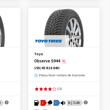
Toyo
Observe S944
XL
195/45 R16 84H
Pneus hiver voiture de tourisme
(13)
B
E
B
B | 71dB