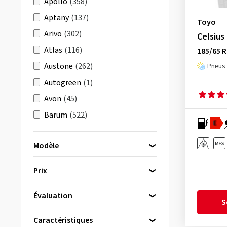
Apollo
(358)
Aptany
(137)
Toyo
Arivo
(302)
Celsius
Atlas
(116)
185/65 R
Austone
(262)
Pneus 
Autogreen
(1)
Avon
(45)
Barum
(522)
E
Berlin Tires
(174)
Modèle
BFGoodrich
(511)
Bridgestone
(1715)
Prix
Ceat
(1)
310
(2)
Évaluation
Comforser
(23)
bis
von
S
330
(1)
(496)
Continental
(2756)
Caractéristiques
Celsius
(17)