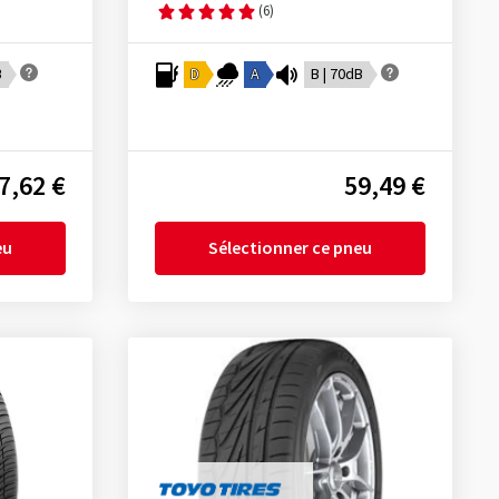
(6)
B
D
A
B | 70dB
7,62 €
59,49 €
eu
Sélectionner ce pneu