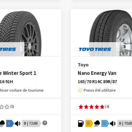
Toyo
 Winter Sport 1
Nano Energy Van
16 91H
165/70 R14C 89R/87
hiver voiture de tourisme
Pneus été utilitaire
(0)
(4)
B
B | 72dB
D
C
B | 70d