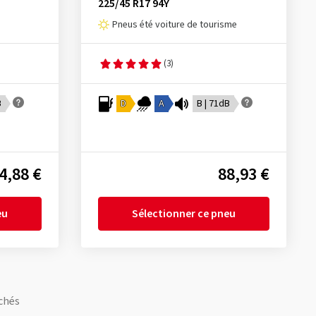
225/45 R17 94Y
Pneus été voiture de tourisme
(3)
B
D
A
B | 71dB
4,88 €
88,93 €
eu
Sélectionner ce pneu
chés