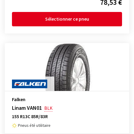
78,53 €
Sélectionner ce pneu
Falken
Linam VAN01
BLK
155 R13C 85R/83R
Pneus été utilitaire