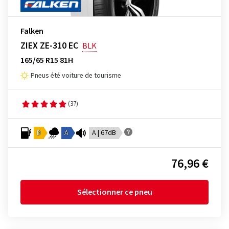
Falken
ZIEX ZE-310 EC
BLK
165/65 R15 81H
Pneus été voiture de tourisme
(37)
D
A
A | 67dB
76,96 €
Sélectionner ce pneu