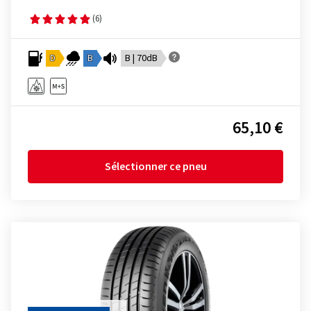
(6)
D
B
B | 70dB
65,10 €
Sélectionner ce pneu