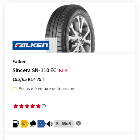
Falken
Sincera SN-110 EC
BLK
155/65 R14 75T
Pneus été voiture de tourisme
(7)
D
A
B | 69dB