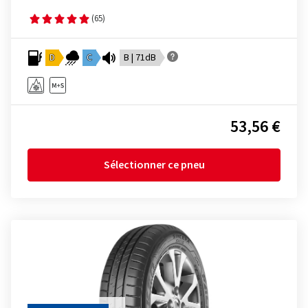
(65)
D
C
B | 71dB
53,56 €
Sélectionner ce pneu