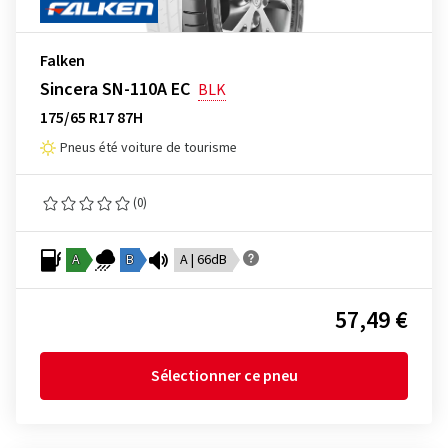
Falken
Sincera SN-110A EC
BLK
175/65 R17 87H
Pneus été voiture de tourisme
(0)
A
B
A | 66dB
57,49 €
Sélectionner ce pneu