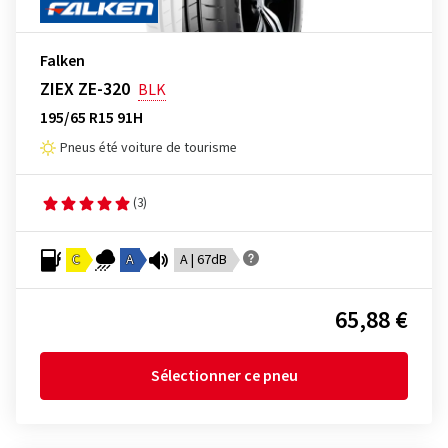
Falken
ZIEX ZE-320
BLK
195/65 R15 91H
Pneus été voiture de tourisme
(3)
C
A
A | 67dB
65,88 €
Sélectionner ce pneu