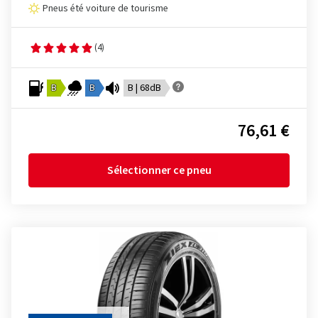
Pneus été voiture de tourisme
(4)
B
B
B | 68dB
76,61 €
Sélectionner ce pneu