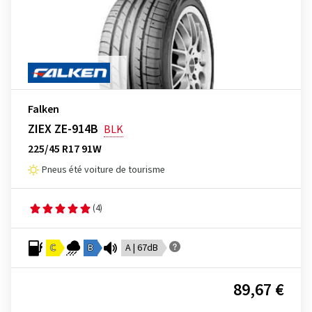
Falken
ZIEX ZE-914B
BLK
225/45 R17 91W
Pneus été voiture de tourisme
(4)
C
B
A | 67dB
89,67 €