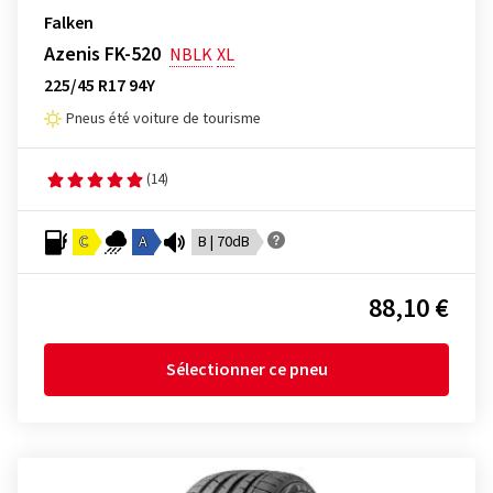
Falken
Azenis FK-520
NBLK
XL
225/45 R17 94Y
Pneus été voiture de tourisme
(14)
C
A
B | 70dB
88,10 €
Sélectionner ce pneu