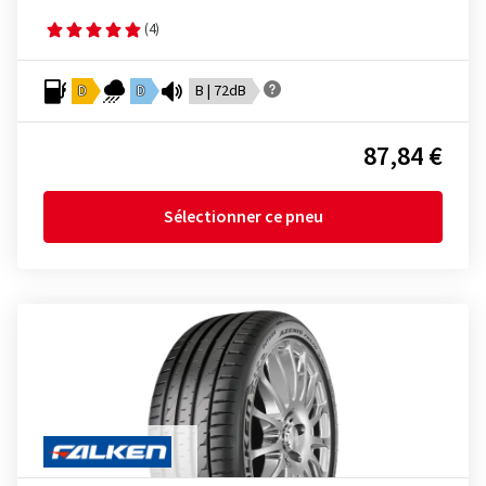
(4)
D
D
B | 72dB
87,84 €
Sélectionner ce pneu