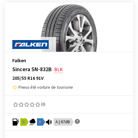
Falken
Sincera SN-832B
BLK
205/55 R16 91V
Pneus été voiture de tourisme
(0)
B
B
A | 67dB