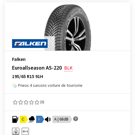
Falken
Euroallseason AS-220
BLK
195/65 R15 91H
Pneus 4 saisons voiture de tourisme
(0)
C
B
A | 68dB