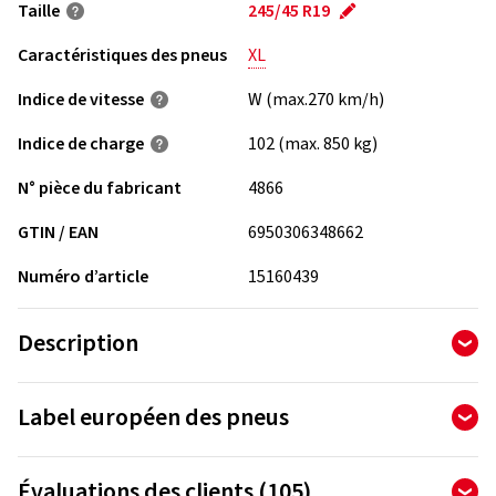
Taille
245/45 R19
Caractéristiques des pneus
XL
Indice de vitesse
W (max.270 km/h)
Indice de charge
102 (max. 850 kg)
N° pièce du fabricant
4866
GTIN / EAN
6950306348662
Numéro d’article
15160439
Description
Le Aptany RA301 est un pneu asiatique de qualité. Ce pneu a
Label européen des pneus
été produit par un fabricant expérimenté dans le domaine du
pneumatique. Le Aptany RA301 a été conçu selon les progrès
L’ordonnance sur l’étiquetage des pneus définit les exigences
technologiques en respectant les étapes de la production et
Évaluations des clients (105)
relatives aux informations concernant l’efficacité