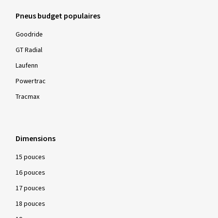
Dimension:
245/40 ZR19 98W
Pneus budget populaires
Type de route utilisé:
Autoroute
Goodride
Ø Kilométrage annuel moyen:
12000 km
GT Radial
Laufenn
Powertrac
Afficher plus d'avis
Tracmax
Dimensions
15 pouces
16 pouces
17 pouces
18 pouces