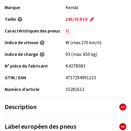
Marque
Kenda
Taille
245/35 R19
Caractéristiques des pneus
XL
Indice de vitesse
W (max.270 km/h)
Indice de charge
93 (max. 650 kg)
N° pièce du fabricant
K427B983
GTIN / EAN
4717294991223
Numéro d’article
15281613
Description
Le Kenda Emera A1 KR 41 est un pneu asiatique de qualité. Ce
Label européen des pneus
pneu a été produit par un fabricant expérimenté dans le