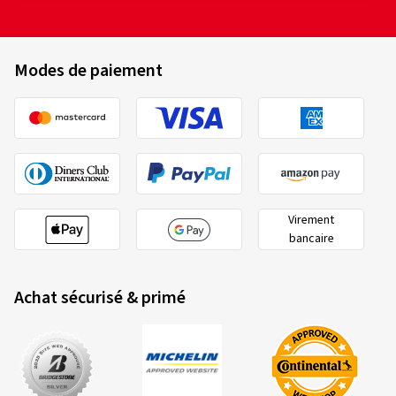
Dimension:
245/35 ZR19 93W
Type de route utilisé:
Mixte
Modes de paiement
Kenda
K427B983
245/35 ZR19 93W
C
07/05/2026
Achat vérifié
Ralf Eugen W., Allemagne
Ein sehr guter reifen Preisleistung ist super
Virement
(Traduire)
bancaire
Dimension:
245/45 ZR19 98W
Achat sécurisé & primé
Type de route utilisé:
Mixte
Ø Kilométrage annuel moyen:
15000 km
Type de véhicule:
Kia Sportage (SLS) Facelift
2020/740
B
A
C