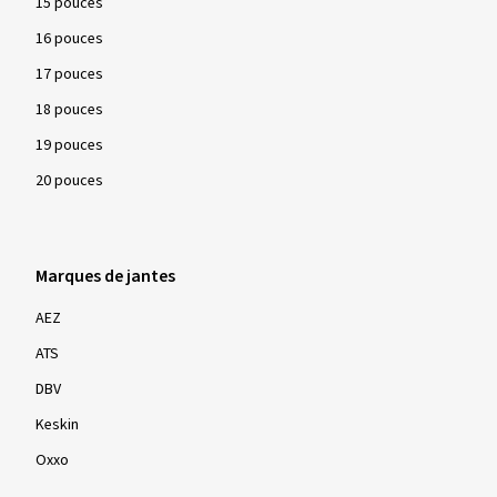
15 pouces
répondre aux exigences minimales spécifiées. En conditions
hivernales - neige, routes verglacées et basses températures
16 pouces
- ces pneus sont particulièrement efficaces en termes de
17 pouces
sécurité et de contrôle de conduite.
18 pouces
19 pouces
20 pouces
Marques de jantes
AEZ
ATS
DBV
Keskin
Oxxo