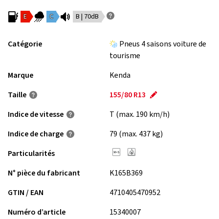
E
C
B | 70dB
Catégorie
Pneus 4 saisons voiture de
tourisme
Marque
Kenda
Taille
155/80 R13
Indice de vitesse
T (max. 190 km/h)
Indice de charge
79 (max. 437 kg)
Particularités
N° pièce du fabricant
K165B369
GTIN / EAN
4710405470952
Numéro d’article
15340007