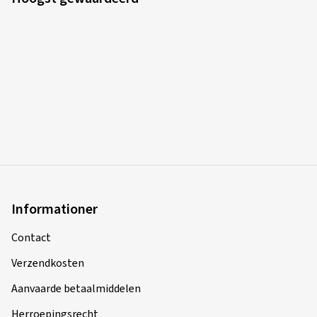
Velgen gemonteerd:
Zomerbanden
Voertuigtype:
Audi A3 Sportback (GY)
Informationer
Contact
Verzendkosten
Aanvaarde betaalmiddelen
Herroepingsrecht