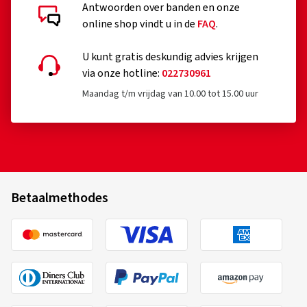
Antwoorden over banden en onze
online shop vindt u in de
FAQ
.
Gedetailleerde klantbeoordelingen
U kunt gratis deskundig advies krijgen
via onze hotline:
022730961
Maandag t/m vrijdag van 10.00 tot 15.00 uur
02/08/2025
Geverifieerde aankoop
Björn F., Duitsland
Betaalmethodes
Velgmaat in inch:
8,5x19 - ET 45 - LK 5x112
Kleur:
PALLADIUM FRONT POLISH
Voertuigtype:
Audi S3 Sportback (8V) Facelift