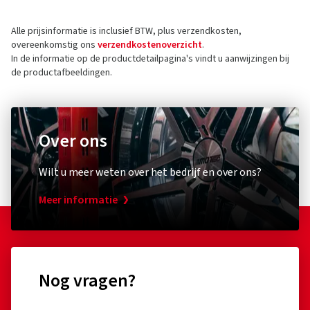
Holzhauserstr. 182
Alle prijsinformatie is inclusief BTW, plus verzendkosten,
13509 Berlin
5 sterren
(3)
overeenkomstig ons
verzendkostenoverzicht
.
Duitsland
4 sterren
(0)
In de informatie op de productdetailpagina's vindt u aanwijzingen bij
de productafbeeldingen.
3 sterren
(0)
Contact voor productveiligheid (geen
2 sterren
(0)
klantenservice)
1 ster
(0)
E-mail:
info@berlintires.com
Over ons
Wilt u meer weten over het bedrijf en over ons?
Meer informatie
Nog vragen?