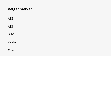
Velgenmerken
AEZ
ATS
DBV
Keskin
Oxxo
Velgen volgens
16 inch
17 inch
18 inch
19 inch