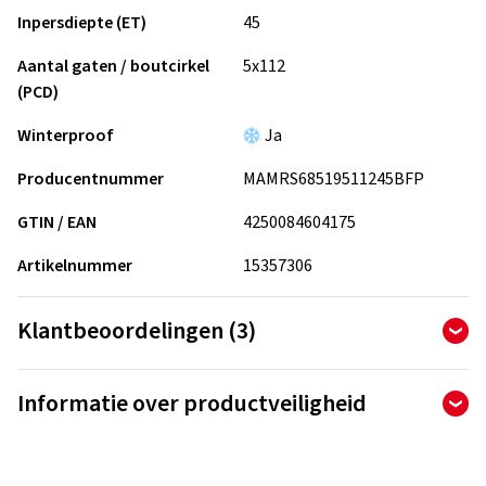
Inpersdiepte (ET)
45
Aantal gaten / boutcirkel
5x112
(PCD)
Winterproof
Ja
Producentnummer
MAMRS68519511245BFP
GTIN / EAN
4250084604175
Artikelnummer
15357306
Klantbeoordelingen (3)
5,00
Ø
/ 5 sterren
Informatie over productveiligheid
van totaal 3 beoordelingen
Fabrikant
Beoordelingen kunnen alleen worden gepubliceerd door
klanten die het artikel hebben
besteld en ontvangen
.
Berlin Tires Europa GmbH