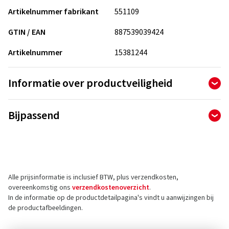
Artikelnummer fabrikant
551109
GTIN / EAN
887539039424
Artikelnummer
15381244
Informatie over productveiligheid
Fabrikant
Bijpassend
Goodyear Germany GmbH
Dunlopstr. 2
63450 Hanau
Duitsland
Alle prijsinformatie is inclusief BTW, plus verzendkosten,
Contact voor productveiligheid (geen
overeenkomstig ons
verzendkostenoverzicht
.
klantenservice)
In de informatie op de productdetailpagina's vindt u aanwijzingen bij
de productafbeeldingen.
E-mail:
info@goodyear.de