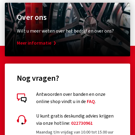
Over ons
Diebstahlschutz & Sicherheit
Overige
Wilt u meer weten over het bedrijf en over ons?
XLC
Schwal
Zahlenspiralkabelschloss
Umrüst
Meer informatie
RonaldBiggs Ø 10 mm Länge 185 mm
Pumpen
Kappe
(0)
Nog vragen?
26,79 €
17,74
Antwoorden over banden en onze
In winkelwagen
online shop vindt u in de
FAQ
.
U kunt gratis deskundig advies krijgen
via onze hotline:
022730961
Maandag t/m vrijdag van 10.00 tot 15.00 uur