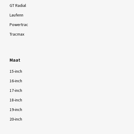
GT Radial
Laufenn
17/11/2023
Powertrac
Geverifieerde aankoop
Tracmax
Thomas S., Duitsland
Velgmaat in inch:
6x15 - ET 47 - LK 4x100
Maat
Kleur:
Diamond Rim Black Gloss
15-inch
16-inch
17-inch
Meer beoordelingen weergeven
18-inch
19-inch
20-inch