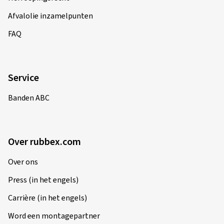
Geverifieerde aankoop
Afvalolie inzamelpunten
René N., Duitsland
FAQ
Alles Tipi Topi ***** Gerne wieder.
(Vertalen)
Service
Velgmaat in inch:
6x15 - ET 47 - LK 4x100
Banden ABC
Kleur:
Diamond Red Gloss
Velgen gemonteerd:
4-seizoenenbanden
Voertuigtype:
Hyundai i20 (GB)
Over rubbex.com
Over ons
12/02/2025
Press (in het engels)
Geverifieerde aankoop
Carrière (in het engels)
Word een montagepartner
Christin M., Duitsland