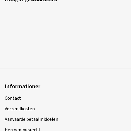
Geverifieerde aankoop
OLIVIER R., België
Montage avec Bridgestone été sur Dacia Sandero 3. Je
ne connaissais pas ce site. Commande et livraison
impeccable et rapide. Tracking efficace. Emballage
impeccable. Livraison avec boulonnerie. A refaire? Oui
(Vertalen)
Velgmaat in inch:
6x15 - ET 40 - LK 4x100
Kleur:
Diamond Rim Black Gloss
Informationer
Velgen gemonteerd:
Zomerbanden
Voertuigtype:
Dacia Sandero III (DJF)
Contact
Verzendkosten
Aanvaarde betaalmiddelen
21/02/2025
Herroepingsrecht