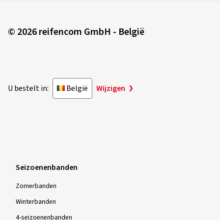
28/09/2024
© 2026 reifencom GmbH - België
Geverifieerde aankoop
Michael S., Duitsland
Sind gespannt wie gut und lange die Lackierung hält
U bestelt in:
België
Wijzigen
bzw. wie der Bremsstaub auf die Farbe wirkt....
(Vertalen)
Velgmaat in inch:
6,5x16 - ET 50 - LK 5x108
Kleur:
Diamond Red Gloss
Velgen gemonteerd:
Zomerbanden
Seizoenenbanden
Zomerbanden
Winterbanden
13/09/2024
4-seizoenenbanden