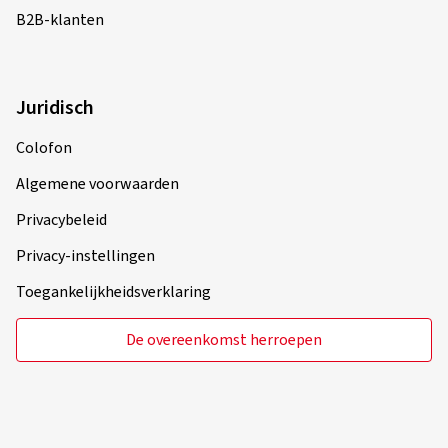
B2B-klanten
Velgmaat in inch:
6,5x16 - ET 35 - LK 4x98
Kleur:
Racing Silver
Velgen gemonteerd:
Winterbanden
Juridisch
Colofon
04/11/2024
Algemene voorwaarden
Geverifieerde aankoop
Privacybeleid
Privacy-instellingen
Dirk B., Duitsland
Toegankelijkheidsverklaring
Velgmaat in inch:
7,5x17 - ET 52 - LK 5x112
Kleur:
Racing silver
De overeenkomst herroepen
Velgen gemonteerd:
Winterbanden
Voertuigtype:
Mini Mini Clubman (F54) (UKL-L
(FMK))