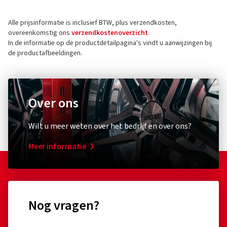
SAP Allee 2
Alle prijsinformatie is inclusief BTW, plus verzendkosten,
68789 St Leon-Rot
5 sterren
(37)
overeenkomstig ons
verzendkostenoverzicht
.
Duitsland
4 sterren
(4)
In de informatie op de productdetailpagina's vindt u aanwijzingen bij
de productafbeeldingen.
3 sterren
(0)
Contact voor productveiligheid (geen
2 sterren
(0)
klantenservice)
1 ster
(0)
E-mail:
info@cms-wheels.de
Over ons
Wilt u meer weten over het bedrijf en over ons?
Meer informatie
Nog vragen?