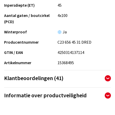
Inpersdiepte (ET)
45
Aantal gaten / boutcirkel
4x100
(PCD)
Winterproof
Ja
Producentnummer
C23 656 45 31 DRED
GTIN / EAN
4250314137114
Artikelnummer
15368495
Klantbeoordelingen (41)
4,90
Ø
/ 5 sterren
Informatie over productveiligheid
van totaal 41 beoordelingen
Fabrikant
Beoordelingen kunnen alleen worden gepubliceerd door
klanten die het artikel hebben
besteld en ontvangen
.
CMS Automotive Trading GMBH