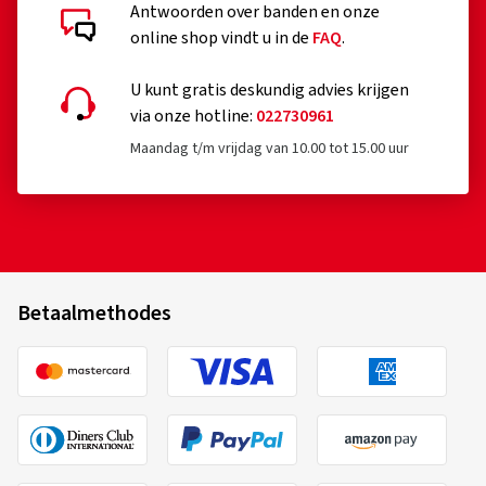
Antwoorden over banden en onze
online shop vindt u in de
FAQ
.
Gedetailleerde klantbeoordelingen
U kunt gratis deskundig advies krijgen
via onze hotline:
022730961
Maandag t/m vrijdag van 10.00 tot 15.00 uur
30/04/2026
Geverifieerde aankoop
Ronald H., Duitsland
Betaalmethodes
Top Felgen sehr schön, Beratung super gut alles
bestens !Gerne wieder vielen Dank weiter so!!!
(Vertalen)
Velgmaat in inch:
6x15 - ET 40 - LK 4x100
Kleur:
Diamond Red Gloss