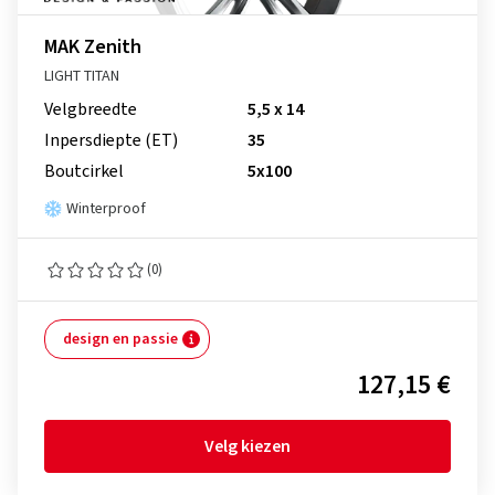
MAK Zenith
LIGHT TITAN
Velgbreedte
5,5 x 14
Inpersdiepte (ET)
35
Boutcirkel
5x100
Winterproof
(0)
design en passie
127,15 €
Velg kiezen