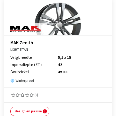
MAK Zenith
LIGHT TITAN
Velgbreedte
5,5 x 15
Inpersdiepte (ET)
42
Boutcirkel
4x100
Winterproof
(0)
design en passie