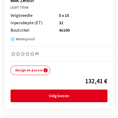
MAK Zenith
LIGHT TITAN
Velgbreedte
5 x 15
Inpersdiepte (ET)
32
Boutcirkel
4x100
Winterproof
(0)
design en passie
132,41 €
Velg kiezen