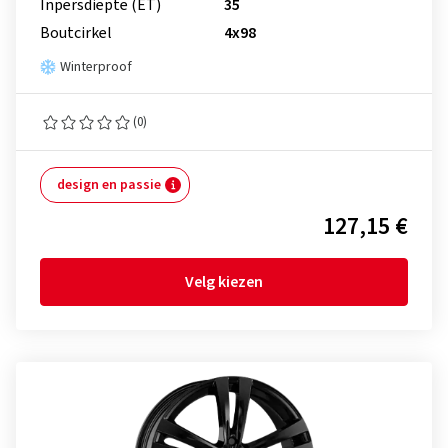
Inpersdiepte (ET)
35
Boutcirkel
4x98
Winterproof
(0)
design en passie
127,15 €
Velg kiezen