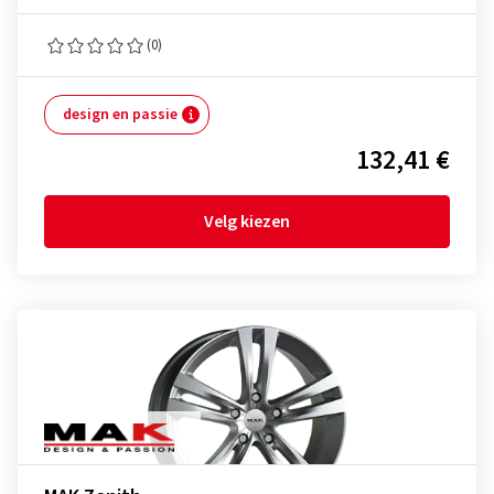
(0)
design en passie
132,41 €
Velg kiezen