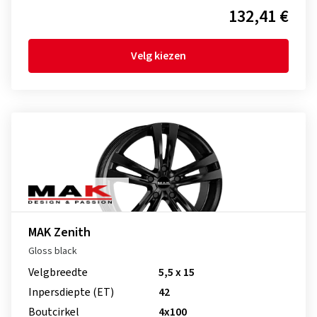
132,41 €
Velg kiezen
MAK Zenith
Gloss black
Velgbreedte
5,5 x 15
Inpersdiepte (ET)
42
Boutcirkel
4x100