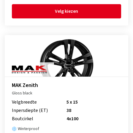
Velg kiezen
MAK Zenith
Gloss black
Velgbreedte
5 x 15
Inpersdiepte (ET)
38
Boutcirkel
4x100
Winterproof