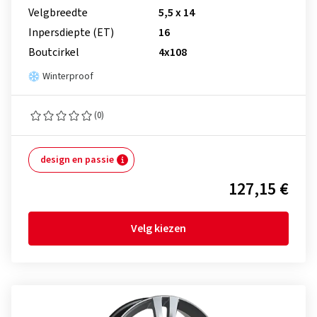
Velgbreedte
5,5 x 14
Inpersdiepte (ET)
16
Boutcirkel
4x108
Winterproof
(0)
design en passie
127,15 €
Velg kiezen