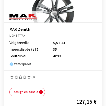
MAK Zenith
LIGHT TITAN
Velgbreedte
5,5 x 14
Inpersdiepte (ET)
35
Boutcirkel
4x98
Winterproof
(0)
design en passie
127,15 €