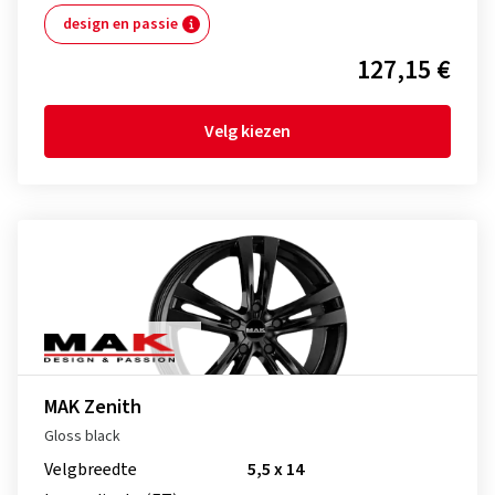
design en passie
127,15 €
Velg kiezen
MAK Zenith
Gloss black
Velgbreedte
5,5 x 14