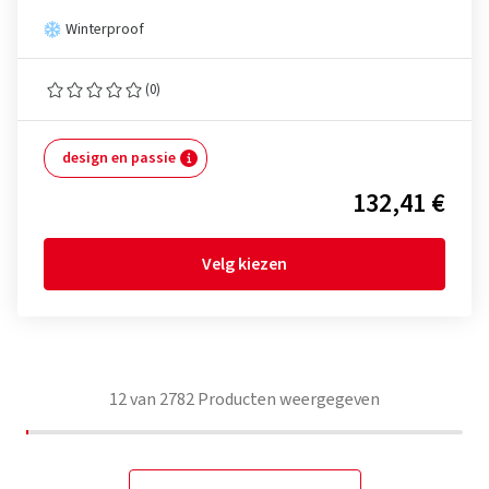
Winterproof
(0)
design en passie
132,41 €
Velg kiezen
12
van
2782
Producten weergegeven