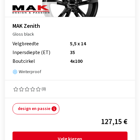
MAK Zenith
Gloss black
Velgbreedte
5,5 x 14
Inpersdiepte (ET)
35
Boutcirkel
4x100
Winterproof
(0)
design en passie
127,15 €
Velg kiezen