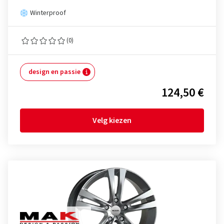
Winterproof
(0)
design en passie
124,50 €
Velg kiezen