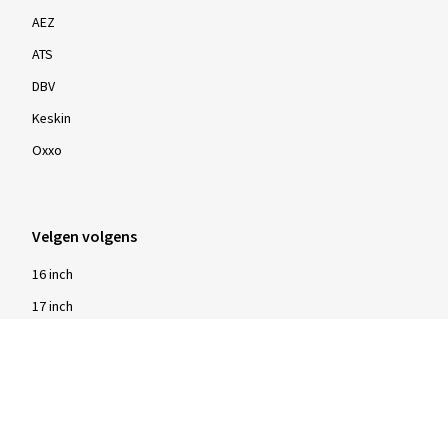
AEZ
ATS
DBV
Meer beoordelingen weergeven
Keskin
Oxxo
Velgen volgens
16 inch
17 inch
18 inch
19 inch
20 inch
21 inch