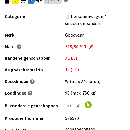
C
B
B | 70dB
Categorie
Personenwagen 4-
seizoenenbanden
Merk
Goodyear
Maat
225/50 R17
Bandeneigenschappen
XL
EVr
Velgbeschermstrip
Ja (FP)
Speedindex
W (max.270 km/u)
Loadindex
98 (max. 750 kg)
Bijzondere eigenschappen
Producentnummer
576590