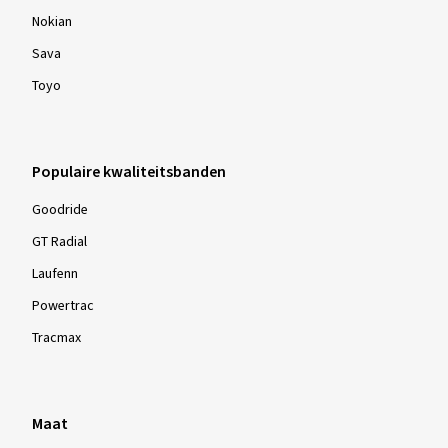
Nokian
31/07/2025
Sava
Geverifieerde aankoop
Toyo
Patrick B., Duitsland
Ich liebe diese Reifen Preis Leistung ist top 👍🏻👍🏻👍🏻
Populaire kwaliteitsbanden
(Vertalen)
Goodride
Afmeting:
225/45 ZR17 91Y
GT Radial
Gebruikte soort weg:
Gemengd
Laufenn
Ø Gemiddeld aantal km per jaar:
19000 km
Powertrac
Tracmax
Meer beoordelingen weergeven
Maat