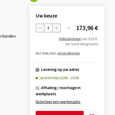
Uw keuze
173,96 €
Menge
erbanden
(
milieubijdrage
van
4,55 €
per band inbegrepen)
incl. btw, excl.
verzendkosten
Levering op uw adres
Levertermijn
12/08
-
13/08
Afhaling / montage in
werkplaats
Selecteer een werkplaats