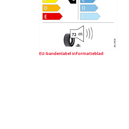
2020/740
B
A
C
EU-bandenlabel informatieblad