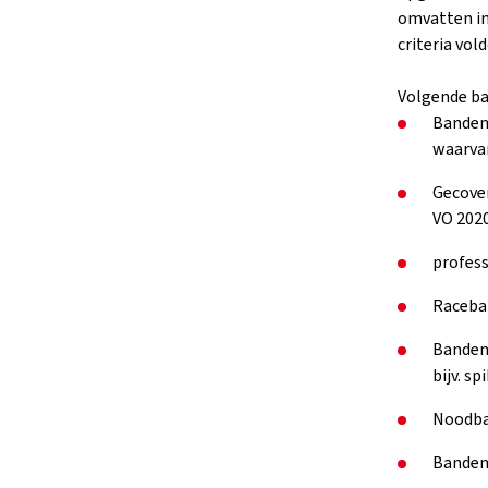
omvatten inf
criteria vol
Volgende ba
Banden 
waarvan
Gecover
VO 202
profes
Raceba
Banden 
bijv. s
Noodba
Banden