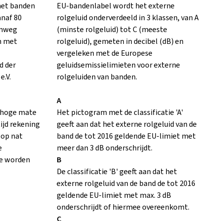
met banden
EU-bandenlabel wordt het externe
anaf 80
rolgeluid onderverdeeld in 3 klassen, van A
emweg
(minste rolgeluid) tot C (meeste
n met
rolgeluid), gemeten in decibel (dB) en
vergeleken met de Europese
d der
geluidsemissielimieten voor externe
e.V.
rolgeluiden van banden.
A
n hoge mate
Het pictogram met de classificatie 'A'
tijd rekening
geeft aan dat het externe rolgeluid van de
 op nat
band de tot 2016 geldende EU-limiet met
e
meer dan 3 dB onderschrijdt.
e worden
B
De classificatie 'B' geeft aan dat het
externe rolgeluid van de band de tot 2016
geldende EU-limiet met max. 3 dB
onderschrijdt of hiermee overeenkomt.
C