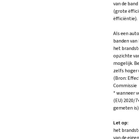
van de band
(grote ëffic
ëfficiëntie).
Als een auto
banden van k
het brandst
opzichte va
mogelijk. Be
zelfs hoger 
(Bron: Effe
Commissie
* wanneer v
(EU) 2020/7
gemeten is)
Let op:
het brandst
van de eigen