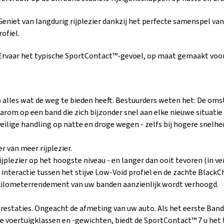
Geniet van langdurig rijplezier dankzij het perfecte samenspel va
rofiel.
Ervaar het typische SportContact™-gevoel, op maat gemaakt voor 
 alles wat de weg te bieden heeft. Bestuurders weten het: De o
rom op een band die zich bijzonder snel aan elke nieuwe situatie 
eilige handling op natte en droge wegen - zelfs bij hogere snelhe
r van meer rijplezier.
ijplezier op het hoogste niveau - en langer dan ooit tevoren (in v
interactie tussen het stijve Low-Void profiel en de zachte Black
 kilometerrendement van uw banden aanzienlijk wordt verhoogd.
restaties. Ongeacht de afmeting van uw auto. Als het eerste Band
de voertuigklassen en -gewichten, biedt de SportContact™ 7 u het