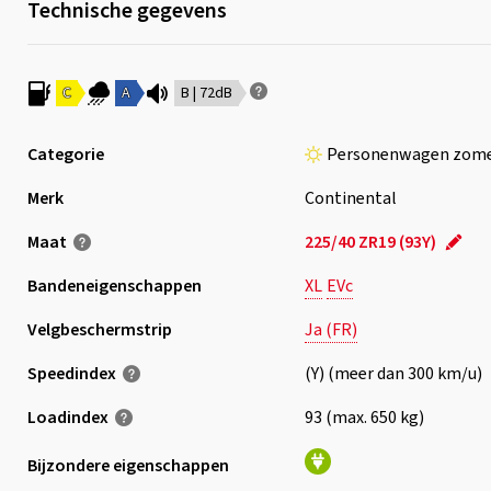
Technische gegevens
C
A
B | 72dB
Categorie
Personenwagen zom
Merk
Continental
Maat
225/40 ZR19 (93Y)
Bandeneigenschappen
XL
EVc
Velgbeschermstrip
Ja (FR)
Speedindex
(Y) (meer dan 300 km/u)
Loadindex
93 (max. 650 kg)
Bijzondere eigenschappen