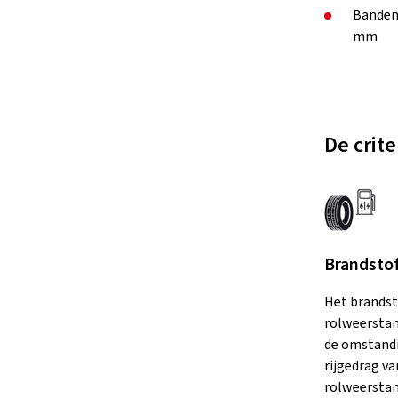
Banden
mm
De crit
Brandstof
Het brandst
rolweerstan
de omstandi
rijgedrag v
rolweerstan