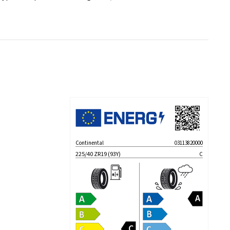
Continental
03113820000
225/40 ZR19 (93Y)
C