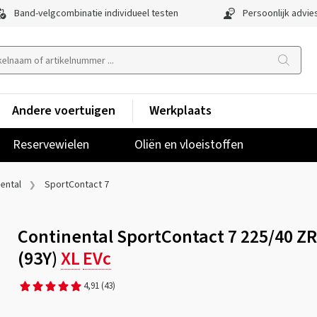
Band-velgcombinatie individueel testen
Persoonlijk advie
Andere voertuigen
Werkplaats
Reservewielen
Oliën en vloeistoffen
ental
SportContact 7
Continental SportContact 7 225/40 Z
(93Y)
XL
EVc
4,91
(43)