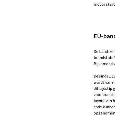
motor start
EU-ban
De band-ken
brandstofeff
Bijkomend w
De sinds 1.
wordt vanaf
dit tijdsti
voor brandst
layout van h
code kunnen
opgenomen 