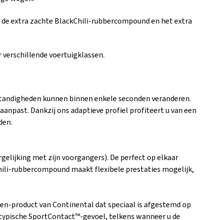
n de extra zachte BlackChili-rubbercompound en het extra
verschillende voertuigklassen.
mstandigheden kunnen binnen enkele seconden veranderen.
aanpast. Dankzij ons adaptieve profiel profiteert u van een
den.
ergelijking met zijn voorgangers). De perfect op elkaar
Chili-rubbercompound maakt flexibele prestaties mogelijk,
en-product van Continental dat speciaal is afgestemd op
 typische SportContact™-gevoel, telkens wanneer u de