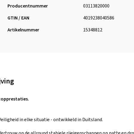
Producentnummer
03113820000
GTIN / EAN
4019238040586
Artikelnummer
15348812
jving
topprestaties.
Veiligheid in elke situatie - ontwikkeld in Duitsland.
Vertrouw op de allround stabiele rijeigenschappen op natte en dr