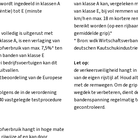
 wordt ingedeeld in klassen A
van klasse A kan, vergeleken 
iëntie) tot E (minste
van klasse E, bij vol remmen v
km/h en max. 18 m kortere r
bereikt worden (op een rijbaa
 volledig is uitgerust met
gemiddelde grip).*
lasse A, is een verlaging van
* Bron: wdk Wirtschaftsverban
ofverbruik van max. 7,5%* ten
deutschen Kautschukindustrie 
n banden van klasse E
i bedrijfsvoertuigen kan dit
Let op:
uitvallen.
de verkeersveiligheid hangt i
ctbeoordeling van de Europese
van de eigen rijstijl af. Houd al
met de remwegen. Om de grip
olgens de in de verordening
wegdek te verbeteren, dient d
40 vastgelegde testprocedure
bandenspanning regelmatig t
gecontroleerd.
ofverbruik hangt in hoge mate
 rijwijze af en kan door