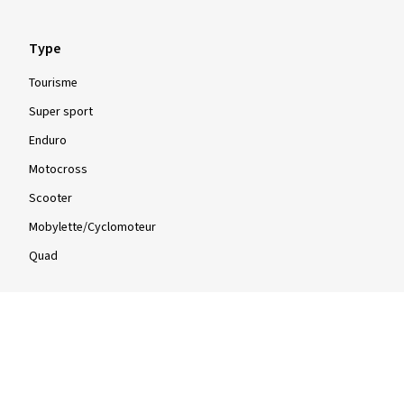
Afficher plus d'avis
Type
Tourisme
Super sport
Enduro
Motocross
Scooter
Mobylette/Cyclomoteur
Quad
Infos
Infos & conseils
Tests de pneus