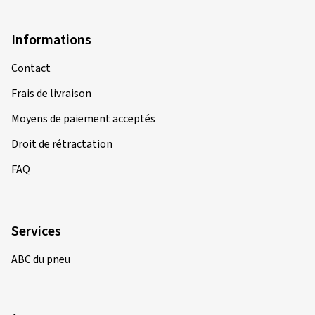
Ø Kilométrage annuel moyen:
6000 km
Informations
Type de véhicule:
SUZUKI GSF 1200 / S ABS WVCB
Contact
Frais de livraison
29/09/2025
Achat vérifié
Moyens de paiement acceptés
Droit de rétractation
Josef S., Allemagne
FAQ
Top Reifen
(Traduire)
Dimension:
120/70 ZR17 (58W)
Services
Type de route utilisé:
Mixte
ABC du pneu
Ø Kilométrage annuel moyen:
8000 km
Type de véhicule:
BMW R 1250 GS 1G13