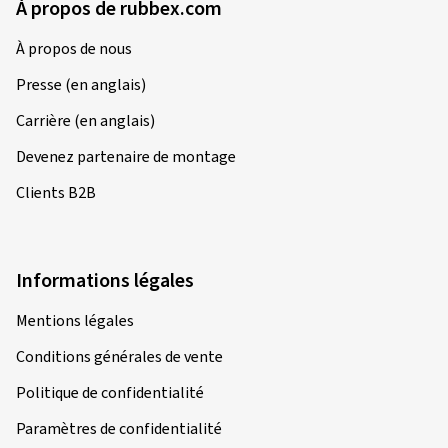
À propos de rubbex.com
À propos de nous
26/09/2025
Achat vérifié
Presse (en anglais)
Paul W., Allemagne
Carrière (en anglais)
Guter reifen ,fällt leicht in die kurve und lässt sich sicher
Devenez partenaire de montage
im regen fahren
Clients B2B
(Traduire)
Dimension:
120/60 ZR17 (55W)
Type de route utilisé:
Mixte
Informations légales
Ø Kilométrage annuel moyen:
15000 km
Mentions légales
Type de véhicule:
SUZUKI SV 650 AV
Conditions générales de vente
Politique de confidentialité
Paramètres de confidentialité
22/07/2025
Achat vérifié