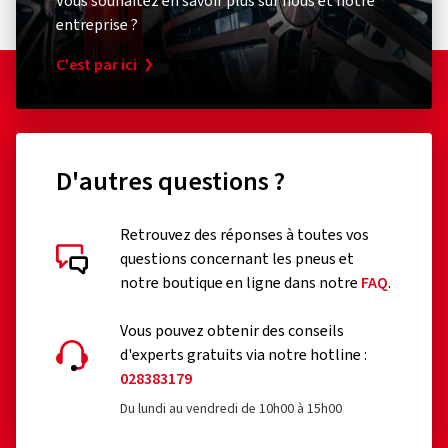
Vous souhaitez en savoir plus sur nous et notre
adhérence sur sol mouillé.
entreprise ?
C'est par ici
Plaisir de conduite :
le MICHELIN Road 5 offre un très bon
comportement routier grâce à la technologie brevetée
MICHELIN Radial-ACT+.
D'autres questions ?
Retrouvez des réponses à toutes vos
questions concernant les pneus et
Évaluations des clients en détail
notre boutique en ligne dans notre
FAQ
.
Vous pouvez obtenir des conseils
d'experts gratuits via notre hotline :
028383179
Du lundi au vendredi de 10h00 à 15h00
23/07/2026
Achat vérifié