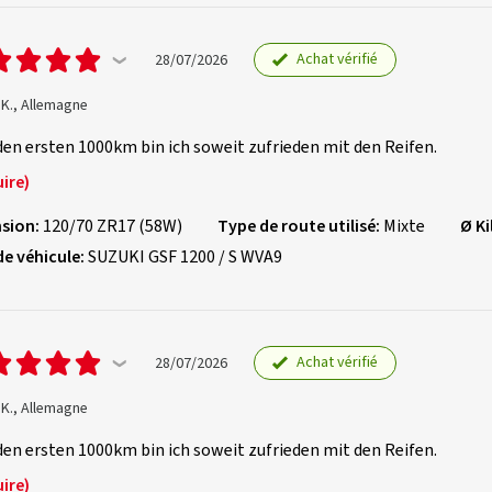
Achat vérifié
28/07/2026
 K., Allemagne
en ersten 1000km bin ich soweit zufrieden mit den Reifen.
ire)
sion:
120/70 ZR17 (58W)
Type de route utilisé:
Mixte
Ø K
de véhicule:
SUZUKI GSF 1200 / S WVA9
Achat vérifié
28/07/2026
 K., Allemagne
en ersten 1000km bin ich soweit zufrieden mit den Reifen.
ire)