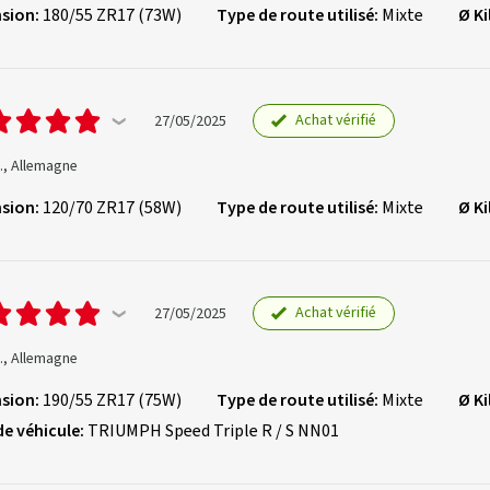
sion:
180/55 ZR17 (73W)
Type de route utilisé:
Mixte
Ø K
Achat vérifié
27/05/2025
., Allemagne
sion:
120/70 ZR17 (58W)
Type de route utilisé:
Mixte
Ø K
Achat vérifié
27/05/2025
., Allemagne
sion:
190/55 ZR17 (75W)
Type de route utilisé:
Mixte
Ø K
de véhicule:
TRIUMPH Speed Triple R / S NN01