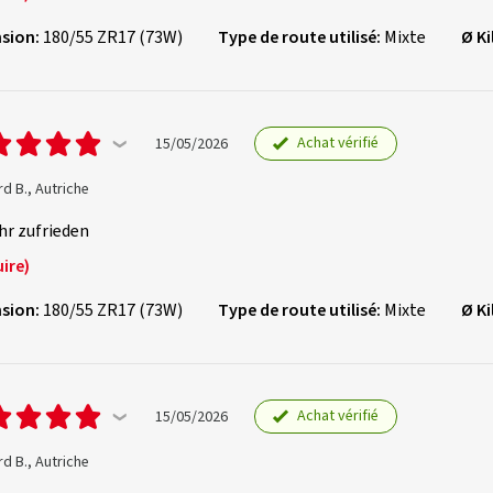
sion:
180/55 ZR17 (73W)
Type de route utilisé:
Mixte
Ø K
Achat vérifié
15/05/2026
d B., Autriche
hr zufrieden
ire)
sion:
180/55 ZR17 (73W)
Type de route utilisé:
Mixte
Ø K
Achat vérifié
15/05/2026
d B., Autriche