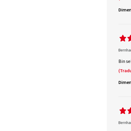
Dimen
Bernhar
Bin se
(Tradu
Dimen
Bernhar