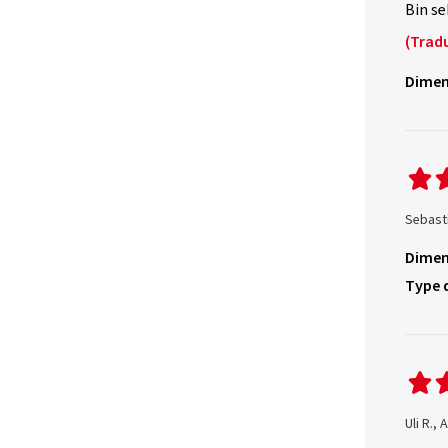
Bin se
(Tradu
Dimen
Sebasti
Dimen
Type 
Uli R.,