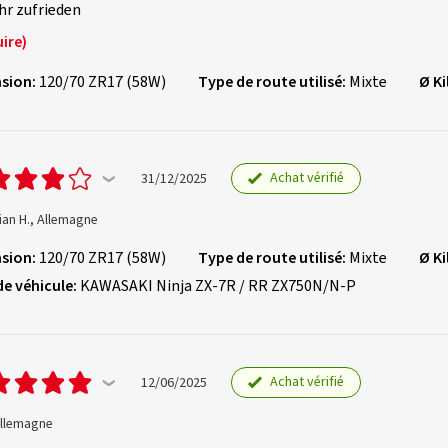
hr zufrieden
ire)
sion:
120/70 ZR17 (58W)
Type de route utilisé:
Mixte
Ø K
Achat vérifié
31/12/2025
an H., Allemagne
sion:
120/70 ZR17 (58W)
Type de route utilisé:
Mixte
Ø K
de véhicule:
KAWASAKI Ninja ZX-7R / RR ZX750N/N-P
Achat vérifié
12/06/2025
 Allemagne