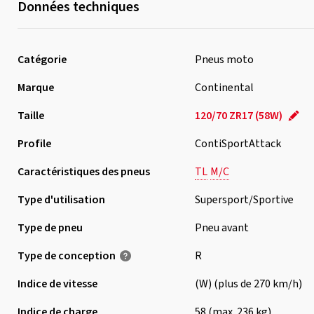
Données techniques
Catégorie
Pneus moto
Marque
Continental
Taille
120/70 ZR17 (58W)
Profile
ContiSportAttack
Caractéristiques des pneus
TL
M/C
Type d'utilisation
Supersport/Sportive
Type de pneu
Pneu avant
Type de conception
R
Indice de vitesse
(W) (plus de 270 km/h)
Indice de charge
58 (max. 236 kg)