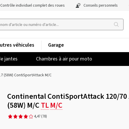
Contrôle individuel complet des roues
Conseils personnels
utres véhicules
Garage
e jantes
Chambres à air pour moto
17 (58W) ContiSportAttack M/C
Continental ContiSportAttack 120/70
(58W) M/C
TL
M/C
4,47
(78)