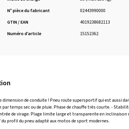
N° pièce du fabricant
02443990000
GTIN / EAN
4019238682113
Numéro d’article
15152362
tion
 dimension de conduite ! Pneu route supersportif qui est aussi dan
par temps sec ou de pluie. Phase de chauffe très courte. - Stabili
ntrée de virage. Plage limite large et transparente en inclinaiso
du profil du pneu adapté aux motos de sport modernes.