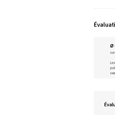
Évaluati
Ø
sur
Les
pub
co
Évalu