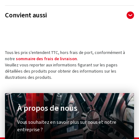
Fabricant
Convient aussi
Ralf Bohle GmbH
Otto Hahn Str. 1
51471 Reichshof
Allemagne
Tous les prix s'entendent TTC, hors frais de port, conformément à
Contact pour la sécurité des produits (pas pour
notre
sommaire des frais de livraison
.
le service client)
Veuillez vous reporter aux informations figurant sur les pages
détaillées des produits pour obtenir des informations sur les
E-mail :
info@schwalbe.com
illustrations des produits.
À propos de nous
Pompe à vélo
Éclairage
Schwalbe
XLC
Vous souhaitez en savoir plus sur nous et notre
Standpumpe SKS Air-X-Plorer 10.0
Rückle
entreprise ?