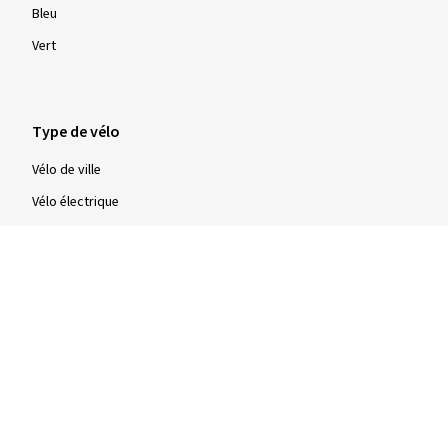
Bleu
Vert
Type de vélo
Vélo de ville
Vélo électrique
Vélo tout terrain (VTT)
Vélo de route
Vélo de trekking
Type
Pneus à tringles rigides