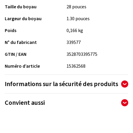
Taille du boyau
28 pouces
Largeur du boyau
1.30 pouces
Poids
0,166 kg
N° du fabricant
339577
GTIN / EAN
3528703395775
Numéro d’article
15362568
Informations sur la sécurité des produits
Fabricant
Convient aussi
MANUFACTURE FRANCAISE DES PNEUMATIQUES MICHELIN
Place des Carmes-Déchaux 23
63000 Clermont-Ferrand
France