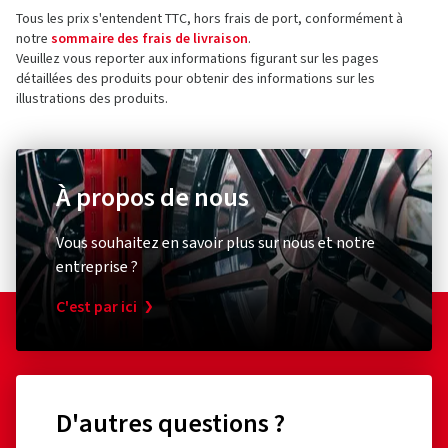
Tous les prix s'entendent TTC, hors frais de port, conformément à
Contact pour la sécurité des produits (pas pour
notre
sommaire des frais de livraison
.
le service client)
Veuillez vous reporter aux informations figurant sur les pages
détaillées des produits pour obtenir des informations sur les
E-mail :
contact@tc.michelin.eu
illustrations des produits.
À propos de nous
Pompe à vélo
Éclairage
Schwalbe
XLC
Vous souhaitez en savoir plus sur nous et notre
Standpumpe SKS Air-X-Plorer 10.0
Rückle
entreprise ?
C'est par ici
(0)
82,86 €
51,90
D'autres questions ?