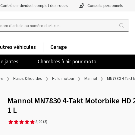
Contrôle individuel complet des roues
Conseils personnels
utres véhicules
Garage
e jantes
Chambres à air pour moto
re
Huiles & liquides
Huile moteur
Mannol
MN7830 4-Takt 
Mannol MN7830 4-Takt Motorbike HD 
1 L
5,00
(3)