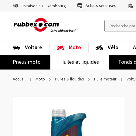
Achats sécurisés
Livraison au Luxembourg
Voiture
Moto
Vélo
A
Pneus moto
Huiles et liquides
Fonds d
Accueil
Moto
Huiles & liquides
Huile moteur
Voitu