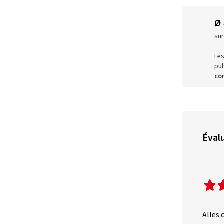
Ø
sur
Les
pub
co
Évalu
Alles 