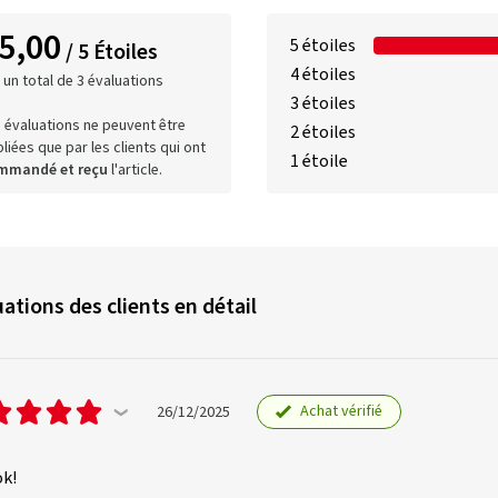
5,00
5 étoiles
/ 5 Étoiles
4 étoiles
 un total de 3 évaluations
3 étoiles
 évaluations ne peuvent être
2 étoiles
liées que par les clients qui ont
1 étoile
mmandé et reçu
l'article.
ations des clients en détail
Achat vérifié
26/12/2025
ok!