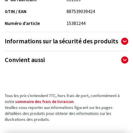
GTIN / EAN
887539039424
Numéro d’article
15381244
Informations sur la sécurité des produits
Fabricant
Convient aussi
Goodyear Germany GmbH
Dunlopstr. 2
63450 Hanau
Allemagne
Tous les prix s'entendent TTC, hors frais de port, conformément à
Contact pour la sécurité des produits (pas pour
notre
sommaire des frais de livraison
.
le service client)
Veuillez vous reporter aux informations figurant sur les pages
détaillées des produits pour obtenir des informations sur les
E-mail :
info@goodyear.de
illustrations des produits.