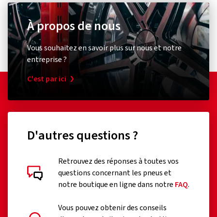
À propos de nous
Diebstahlschutz & Sicherheit
Autres
XLC
Schwal
Vous souhaitez en savoir plus sur nous et notre
Zahlenspiralkabelschloss
Umrüst
entreprise ?
RonaldBiggs Ø 10 mm Länge 185 mm
Pumpen
C'est par ici
Kappe
(0)
31,01 €
17,15
D'autres questions ?
Ajouter au panier
Retrouvez des réponses à toutes vos
questions concernant les pneus et
notre boutique en ligne dans notre
FAQ
.
Vous pouvez obtenir des conseils