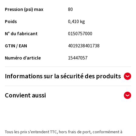
Pression (psi) max
80
Poids
0,410 kg
N° du fabricant
0150757000
GTIN / EAN
4019238401738
Numéro d’article
15447057
Informations sur la sécurité des produits
Fabricant
Convient aussi
Continental Reifen Deutschland GmbH
PO BOX 169
30001 Hannover
Allemagne
Tous les prix s'entendent TTC, hors frais de port, conformément à