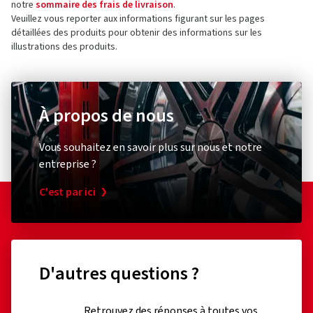
Contact pour la sécurité des produits (pas pour
notre
sommaire des frais de livraison
.
le service client)
Veuillez vous reporter aux informations figurant sur les pages
détaillées des produits pour obtenir des informations sur les
Formulaire de contact :
https://www.continental-
illustrations des produits.
tires.com/contact/
À propos de nous
Diebstahlschutz & Sicherheit
Autres
XLC
Schwal
Vous souhaitez en savoir plus sur nous et notre
Zahlenspiralkabelschloss
Umrüst
entreprise ?
RonaldBiggs Ø 10 mm Länge 185 mm
Pumpen
C'est par ici
Kappe
(0)
30,74 €
17,01
D'autres questions ?
Ajouter au panier
Retrouvez des réponses à toutes vos