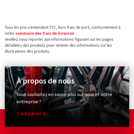
Überseeallee 1
20457 Hamburg
Allemagne
Tous les prix s'entendent TTC, hors frais de port, conformément à
Contact pour la sécurité des produits (pas pour
notre
sommaire des frais de livraison
.
le service client)
Veuillez vous reporter aux informations figurant sur les pages
détaillées des produits pour obtenir des informations sur les
E-mail :
Kundenservice@castrol.com
illustrations des produits.
À propos de nous
AdBlue
Team
Vous souhaitez en savoir plus sur nous et notre
AdBlue 10 Liter
entreprise ?
C'est par ici
(0)