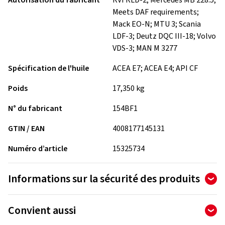
Autorisation du fabricant
RVI RLD-2; Mercedes MB 228.5;
Meets DAF requirements;
Mack EO-N; MTU 3; Scania
LDF-3; Deutz DQC III-18; Volvo
VDS-3; MAN M 3277
Spécification de l'huile
ACEA E7; ACEA E4; API CF
Poids
17,350 kg
N° du fabricant
154BF1
GTIN / EAN
4008177145131
Numéro d’article
15325734
Informations sur la sécurité des produits
Fabricant
Convient aussi
Castrol Germany GmbH