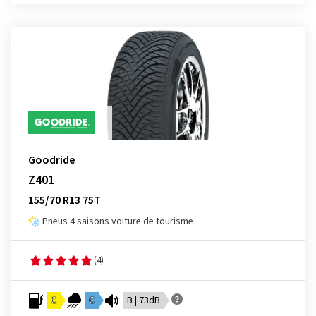
Goodride
Z401
155/70 R13 75T
Pneus 4 saisons voiture de tourisme
(4)
C
C
B | 73dB