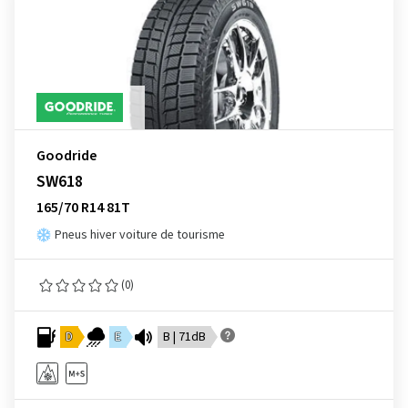
Goodride
SW618
165/70 R14 81T
Pneus hiver voiture de tourisme
(0)
D
E
B | 71dB