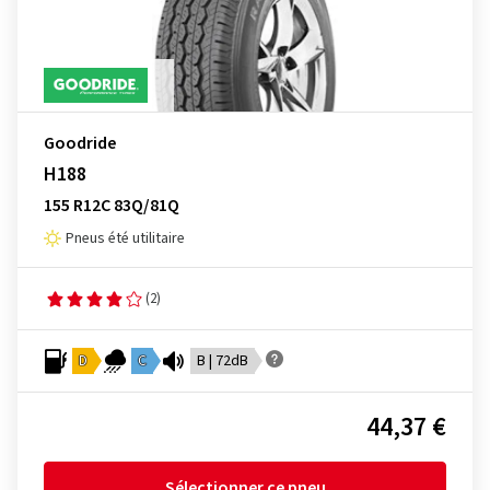
Goodride
H188
155 R12C 83Q/81Q
Pneus été utilitaire
(2)
D
C
B | 72dB
44,37 €
Sélectionner ce pneu