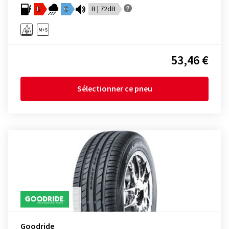
E
C
B | 72dB
53,46 €
Sélectionner ce pneu
Goodride