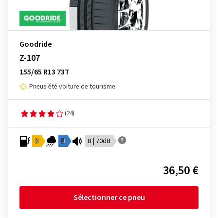
Goodride
Z-107
155/65 R13 73T
Pneus été voiture de tourisme
(24)
D
B
B | 70dB
36,50 €
Sélectionner ce pneu