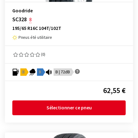
Goodride
SC328
8
195/65 R16C 104T/102T
Pneus été utilitaire
(0)
D
B
B | 72dB
62,55 €
Sélectionner ce pneu