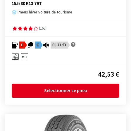
155/80 R13 79T
Pneus hiver voiture de tourisme
(163)
E
C
B | 71dB
42,53 €
Sélectionner ce pneu