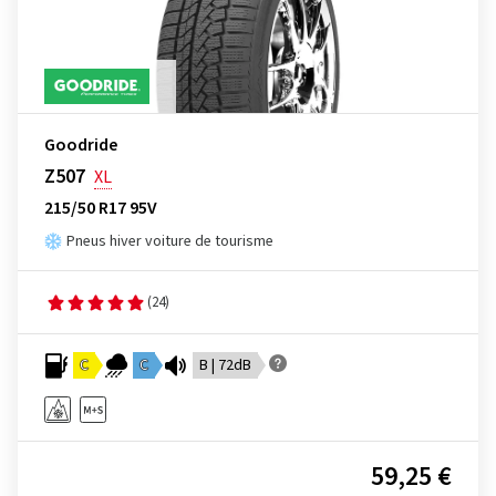
Goodride
Z507
XL
215/50 R17 95V
Pneus hiver voiture de tourisme
(24)
C
C
B | 72dB
59,25 €