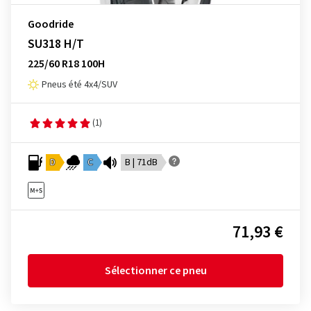
Goodride
SU318 H/T
225/60 R18 100H
Pneus été 4x4/SUV
(1)
D
C
B | 71dB
71,93 €
Sélectionner ce pneu