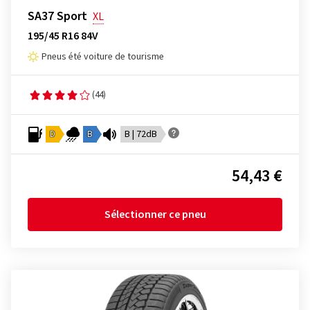
SA37 Sport
XL
195/45 R16 84V
Pneus été voiture de tourisme
(44)
D
B
B | 72dB
54,43 €
Sélectionner ce pneu