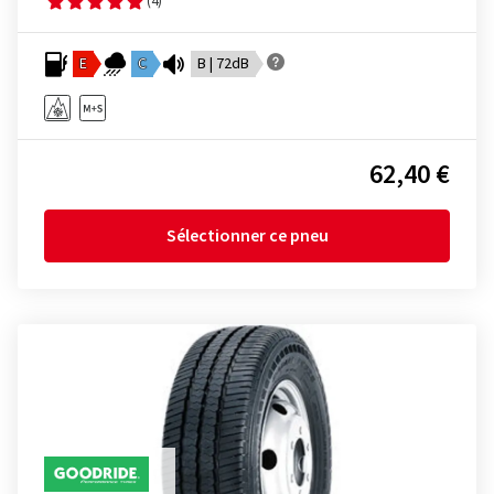
(4)
E
C
B | 72dB
62,40 €
Sélectionner ce pneu