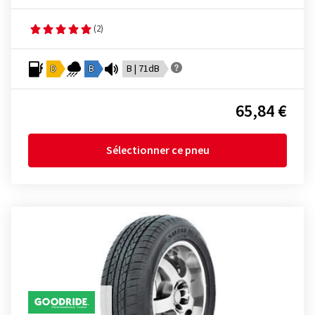
(2)
D
B
B | 71dB
65,84 €
Sélectionner ce pneu