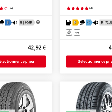
(24)
(4)
B
B | 70dB
D
C
B | 71d
42,92 €
4
électionner ce pneu
Sélectionner ce pn