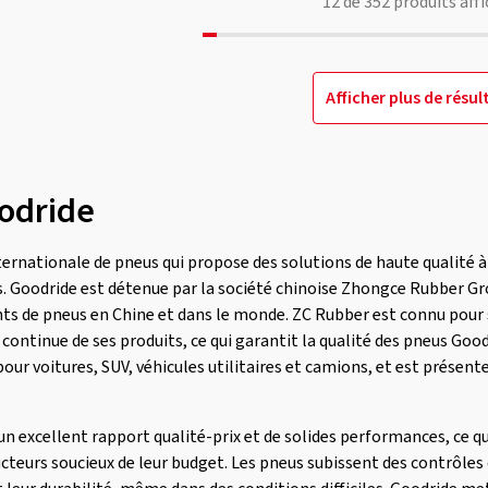
12
de
352
produits affi
Afficher plus de résul
odride
ernationale de pneus qui propose des solutions de haute qualité à
es. Goodride est détenue par la société chinoise Zhongce Rubber Gr
ants de pneus en Chine et dans le monde. ZC Rubber est connu pou
continue de ses produits, ce qui garantit la qualité des pneus Go
ur voitures, SUV, véhicules utilitaires et camions, et est présen
n excellent rapport qualité-prix et de solides performances, ce q
teurs soucieux de leur budget. Les pneus subissent des contrôles d