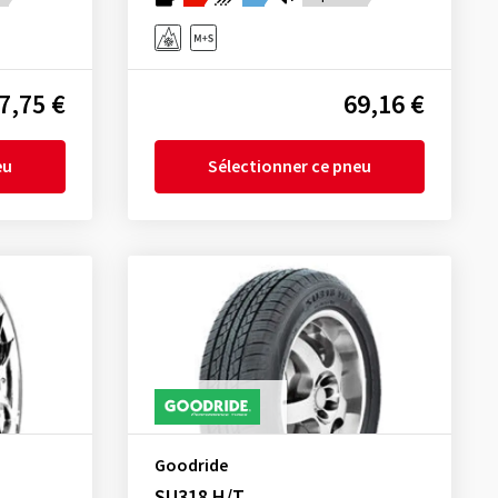
7,75 €
69,16 €
eu
Sélectionner ce pneu
Goodride
SU318 H/T