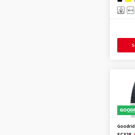
General
(255)
Gislaved
(1)
GiTi
(4)
Goodtrip
(17)
Goodyear
(1767)
S
Grenlander
(23)
Gripmax
(169)
GT Radial
(43)
Hankook
(2199)
Headway
(7)
Heidenau
(14)
Hifly
(358)
Imperial
(622)
Goodrid
Infinity
(9)
SC328