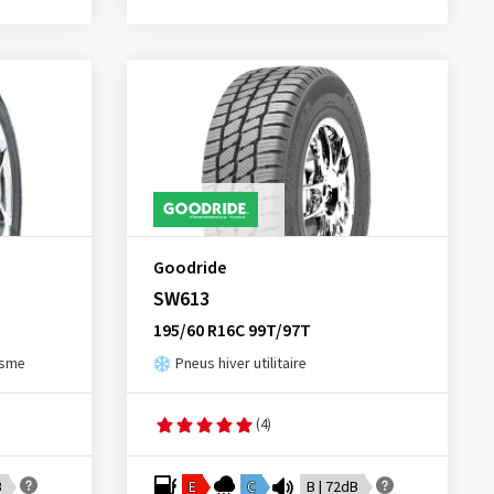
Goodride
SW613
195/60 R16C 99T/97T
isme
Pneus hiver utilitaire
(4)
B
E
C
B | 72dB