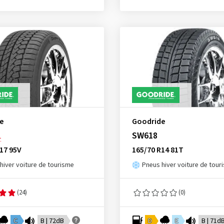
e
Goodride
SW618
L
17 95V
165/70 R14 81T
hiver voiture de tourisme
Pneus hiver voiture de tour
(24)
(0)
C
B | 72dB
D
E
B | 71d