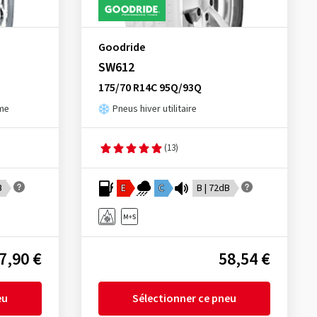
Goodride
SW612
175/70 R14C 95Q/93Q
sme
Pneus hiver utilitaire
(13)
B
E
C
B | 72dB
7,90 €
58,54 €
eu
Sélectionner ce pneu