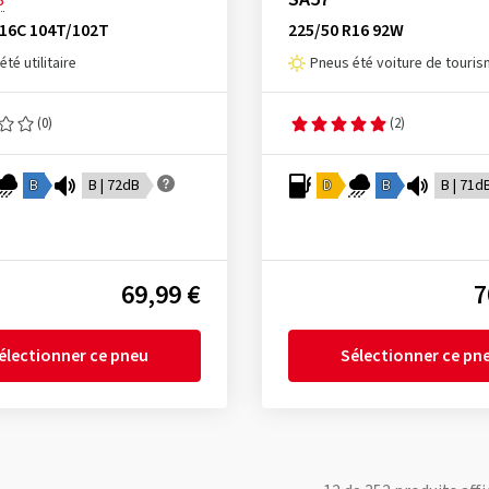
8
R16C 104T/102T
225/50 R16 92W
té utilitaire
Pneus été voiture de touri
(0)
(2)
B
B | 72dB
D
B
B | 71d
69,99 €
7
électionner ce pneu
Sélectionner ce pn