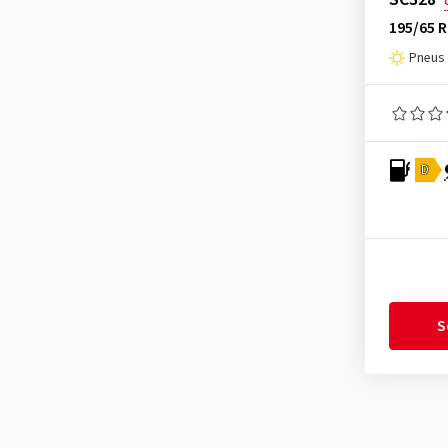
Journey Tyre
(3)
195/65 
Kenda
(242)
Pneus é
Kinforest
(1)
Kingboss
(9)
Kingstar
(2)
D
KLEBER
(124)
Kormoran
(164)
Kumho
(1529)
Kustone
(1)
Landsail
(187)
S
Lanvigator
(1)
Lassa
(51)
Laufenn
(526)
Leao
(172)