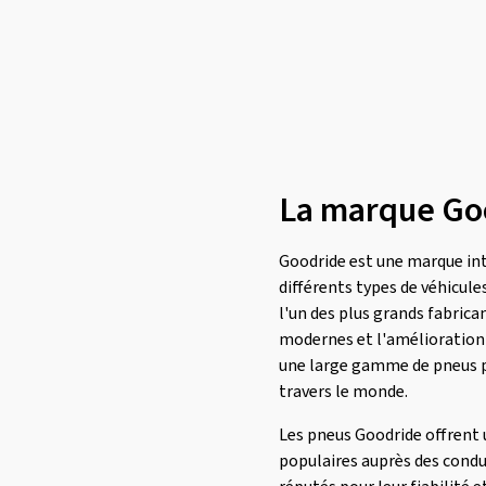
Linglong
(454)
Loder Tire
(1)
Marshal
(1)
Mastersteel
(94)
Matador
(380)
Maxtrek
(76)
La marque Go
Maxxis
(770)
Mazzini
(2)
Goodride est une marque int
différents types de véhicul
MICHELIN
(2249)
l'un des plus grands fabric
Minerva
(310)
modernes et l'amélioration 
Minnell
(1)
une large gamme de pneus po
travers le monde.
Mirage
(44)
Momo
(127)
Les pneus Goodride offrent u
populaires auprès des conduc
Nankang
(575)