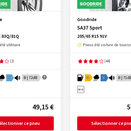
e
Goodride
SA37 Sport
C 83Q/81Q
205/65 R15 91V
té utilitaire
Pneus été voiture de touri
(2)
(44)
C
B | 72dB
D
B
B | 71d
49,15 €
5
électionner ce pneu
Sélectionner ce pn