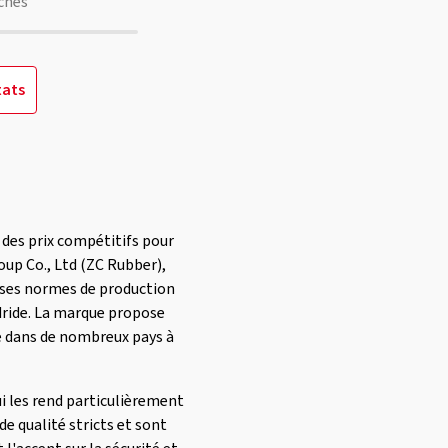
chés
tats
 des prix compétitifs pour
oup Co., Ltd (ZC Rubber),
r ses normes de production
odride. La marque propose
te dans de nombreux pays à
ui les rend particulièrement
e qualité stricts et sont