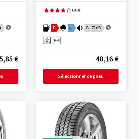
(163)
B
E
C
B | 71dB
5,85 €
48,16 €
eu
Sélectionner ce pneu