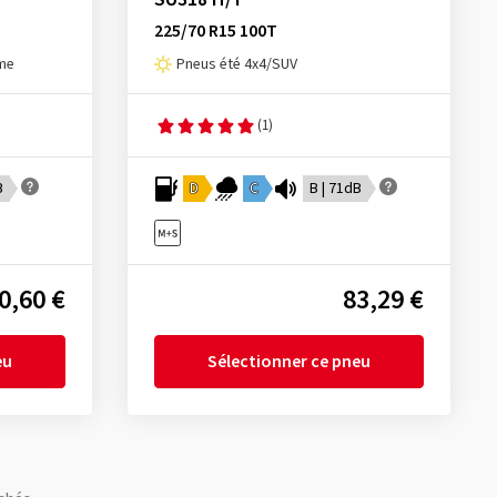
225/70 R15 100T
sme
Pneus été 4x4/SUV
(1)
B
D
C
B | 71dB
0,60 €
83,29 €
eu
Sélectionner ce pneu