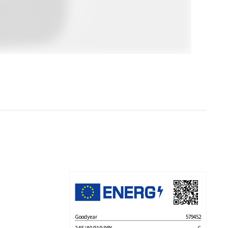
Goodyear
579452