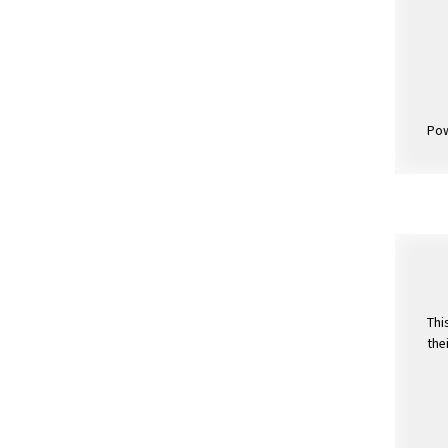
Po
Thi
the