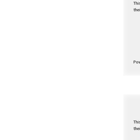
Thi
the
Po
Thi
the