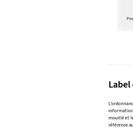
Po
Label
L’ordonnance
informations
mouillé et l
référence au