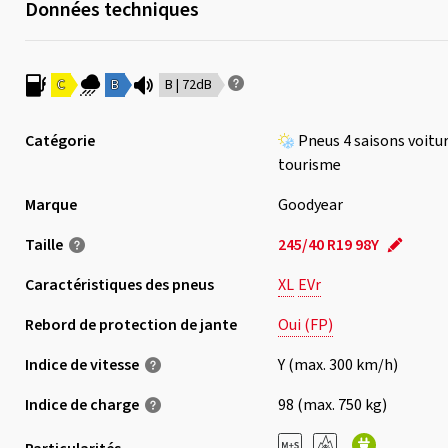
Données techniques
C
B
B | 72dB
Catégorie
Pneus 4 saisons voitu
tourisme
Marque
Goodyear
Taille
245/40 R19 98Y
Caractéristiques des pneus
XL
EVr
Rebord de protection de jante
Oui (FP)
Indice de vitesse
Y (max. 300 km/h)
Indice de charge
98 (max. 750 kg)