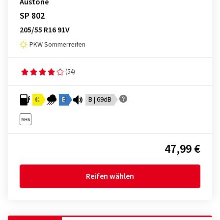
Austone
SP 802
205/55 R16 91V
PKW Sommerreifen
(54)
C
B
B | 69dB
47,99 €
Reifen wählen