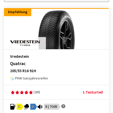
Empfehlung
Vredestein
Quatrac
205/55 R16 91H
PKW Ganzjahresreifen
1 Testurteil
(289)
C
B
B | 70dB