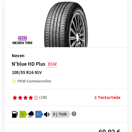
Nexen
N'blue HD Plus
BSW
205/55 R16 91V
PKW Sommerreifen
2 Testurteile
(238)
B
B
B | 70dB