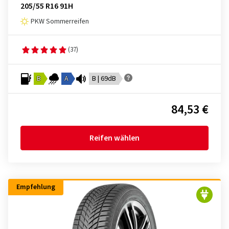
205/55 R16 91H
PKW Sommerreifen
(37)
B
A
B | 69dB
84,53 €
Reifen wählen
Empfehlung