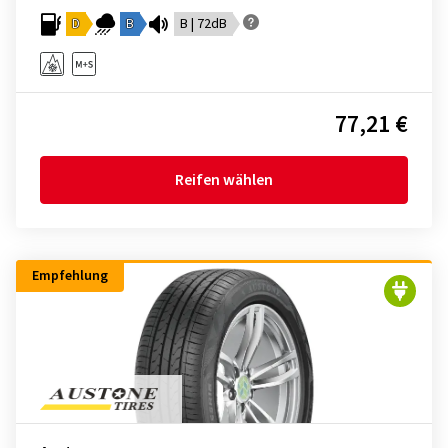
D
B
B | 72dB
77,21 €
Reifen wählen
Empfehlung