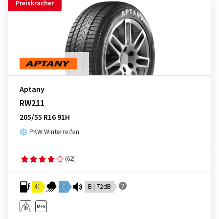
Preiskracher
Aptany
RW211
205/55 R16 91H
PKW Winterreifen
(62)
C
C
B | 72dB