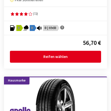
PKW Sommerreifen
(72)
B
B
B | 69dB
56,70 €
Reifen wählen
Hausmarke