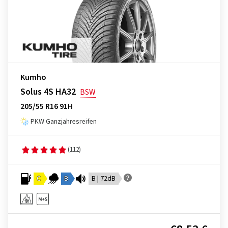
Kumho
Solus 4S HA32
BSW
205/55 R16 91H
PKW Ganzjahresreifen
(112)
C
B
B | 72dB