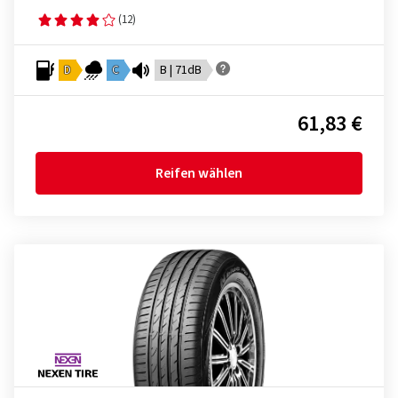
(12)
D
C
B | 71dB
61,83 €
Reifen wählen