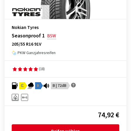
Nokian Tyres
Seasonproof 1
BSW
205/55 R16 91V
PKW Ganzjahresreifen
(18)
C
B
B | 72dB
74,92 €