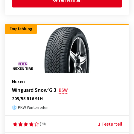
Reifen wählen
Empfehlung
Nexen
Winguard Snow'G 3
BSW
205/55 R16 91H
PKW Winterreifen
1 Testurteil
(70)