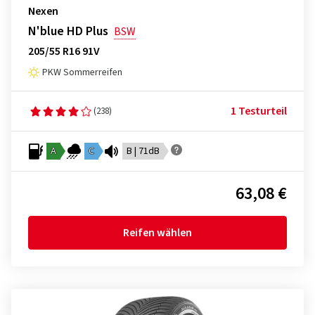
Nexen
N'blue HD Plus
BSW
205/55 R16 91V
PKW Sommerreifen
1 Testurteil
(238)
A
C
B | 71dB
63,08 €
Reifen wählen