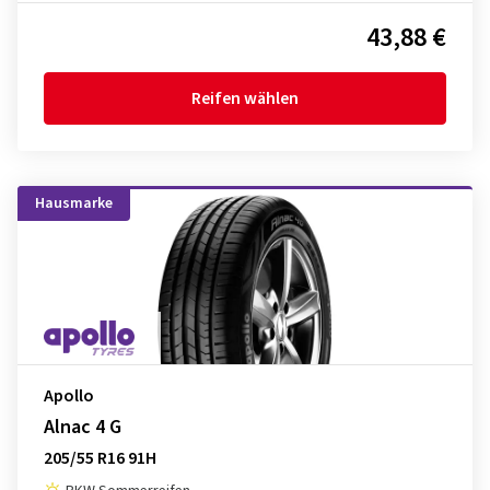
43,88 €
Reifen wählen
Hausmarke
Apollo
Alnac 4 G
205/55 R16 91H