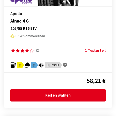
Apollo
Alnac 4 G
205/55 R16 91V
PKW Sommerreifen
1 Testurteil
(72)
C
C
B | 70dB
58,21 €
Reifen wählen